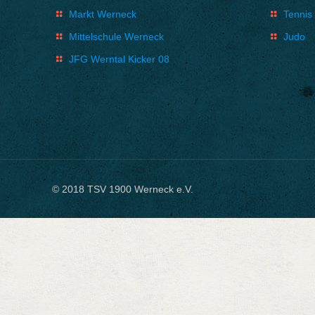
Markt Werneck
Tennis
Mittelschule Werneck
Judo
JFG Werntal Kicker 08
© 2018 TSV 1900 Werneck e.V.