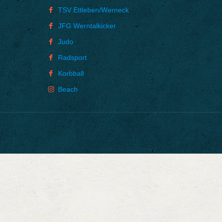
TSV Ettleben/Werneck
JFG Werntalkicker
Judo
Radsport
Korbball
Beach